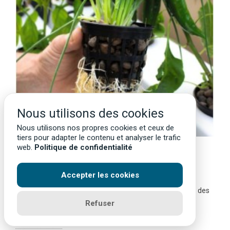
Nous utilisons des cookies
Nous utilisons nos propres cookies et ceux de
tiers pour adapter le contenu et analyser le trafic
DES RACINES SAINES, LA CLÉ DE LA
web.
Politique de confidentialité
SANTÉ DE VOTRE PLANTE
456 vues
Accepter les cookies
Les racines de vos plantes sont invisibles dans la plupart des
modes de culture et pourtant, elles ont une grande...
Refuser
Lire la suite