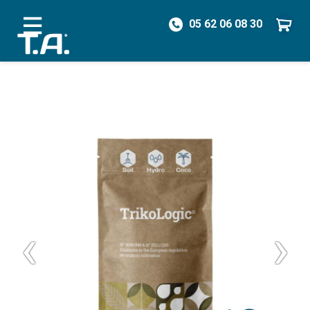
05 62 06 08 30
/
Biostimulants
/
Vie du sol
/
TrikoLogic® 10g
‹
›