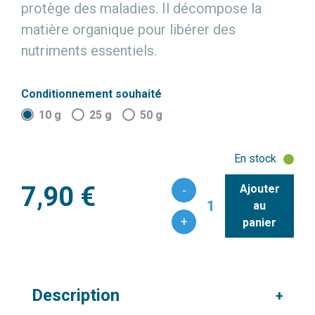
protège des maladies. Il décompose la
matière organique pour libérer des
nutriments essentiels.
Conditionnement souhaité
10 g
25 g
50 g
En stock
7,90 €
Ajouter
-
1
au
+
panier
Description
+