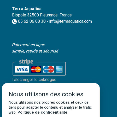
Terra Aquatica
Biopole 32500 Fleurance, France
05 62 06 08 30 • info@terraaquatica.com
Paiement en ligne
simple, rapide et sécurisé
Télécharger le catalogue
Mon compte client
Nous utilisons des cookies
Mentions légales
Politique de confidentialité
Nous utilisons nos propres cookies et ceux de
tiers pour adapter le contenu et analyser le trafic
Conditions générales de vente
web.
Politique de confidentialité