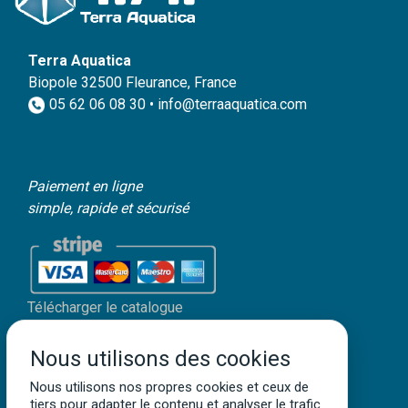
Terra Aquatica
Biopole 32500 Fleurance, France
05 62 06 08 30 • info@terraaquatica.com
Paiement en ligne
simple, rapide et sécurisé
Télécharger le catalogue
Mon compte client
Nous utilisons des cookies
Mentions légales
Politique de confidentialité
Nous utilisons nos propres cookies et ceux de
tiers pour adapter le contenu et analyser le trafic