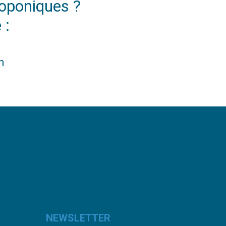
roponiques ?
 :
m
NEWSLETTER