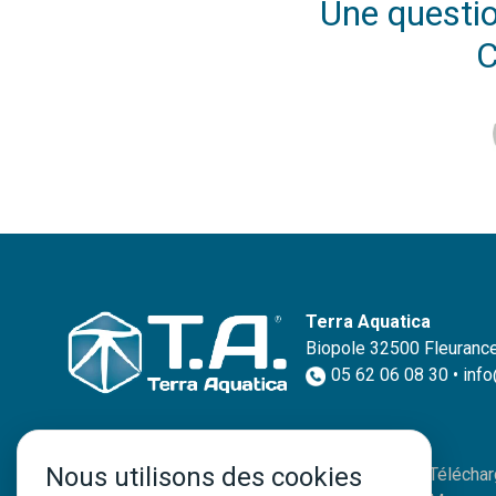
Une questio
C
Terra Aquatica
Biopole 32500 Fleurance
05 62 06 08 30 • inf
Nous utilisons des cookies
Paiement en ligne
Téléchar