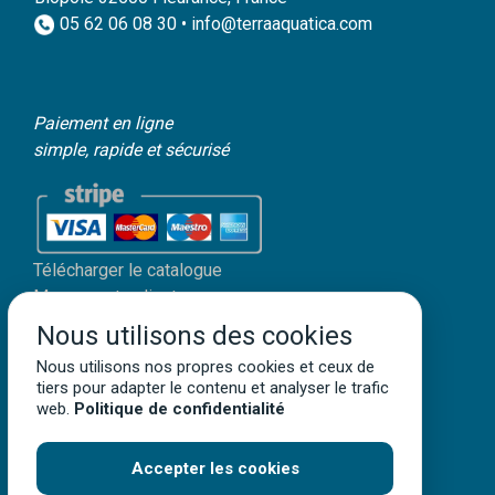
05 62 06 08 30 • info@terraaquatica.com
Paiement en ligne
simple, rapide et sécurisé
Télécharger le catalogue
Mon compte client
Nous utilisons des cookies
Mentions légales
Politique de confidentialité
Nous utilisons nos propres cookies et ceux de
tiers pour adapter le contenu et analyser le trafic
Conditions générales de vente
web.
Politique de confidentialité
Accepter les cookies
Terra Aquatica ©
2026
• Tous droits réservés