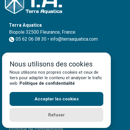
Terra Aquatica
Biopole 32500 Fleurance, France
05 62 06 08 30 • info@terraaquatica.com
Nous utilisons des cookies
Paiement en ligne
simple, rapide et sécurisé
Nous utilisons nos propres cookies et ceux de
tiers pour adapter le contenu et analyser le trafic
web.
Politique de confidentialité
Accepter les cookies
Télécharger le catalogue
Mon compte client
Refuser
Mentions légales
Politique de confidentialité