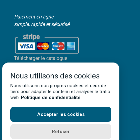
Paiement en ligne
simple, rapide et sécurisé
Télécharger le catalogue
Mon compte client
Nous utilisons des cookies
Mentions légales
Politique de confidentialité
Nous utilisons nos propres cookies et ceux de
tiers pour adapter le contenu et analyser le trafic
Conditions générales de vente
web.
Politique de confidentialité
Accepter les cookies
Terra Aquatica ©
2026
• Tous droits réservés
Refuser