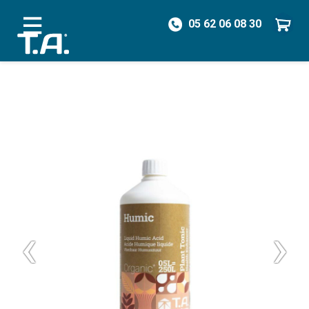
05 62 06 08 30
/
Biostimulants
/
Vie du sol
/
Humic 500 mL
‹
›