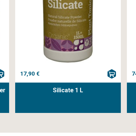
17,90 €
7
er
Silicate 1 L