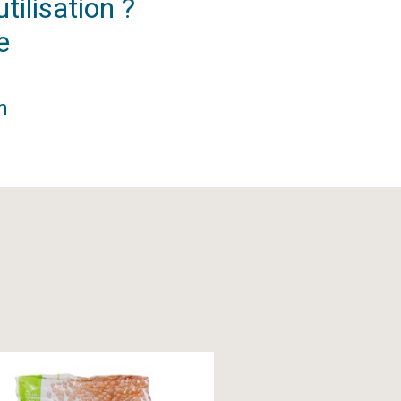
tilisation ?
e
m