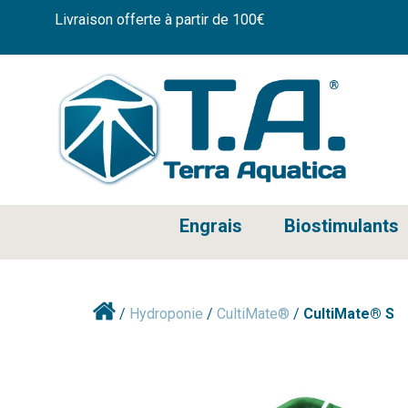
Livraison offerte à partir de 100€
Engrais
Biostimulants
/
Hydroponie
/
CultiMate®
/
CultiMate® S