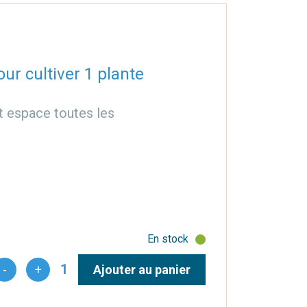
r cultiver 1 plante
it espace toutes les
En stock
1
-
+
Ajouter au panier