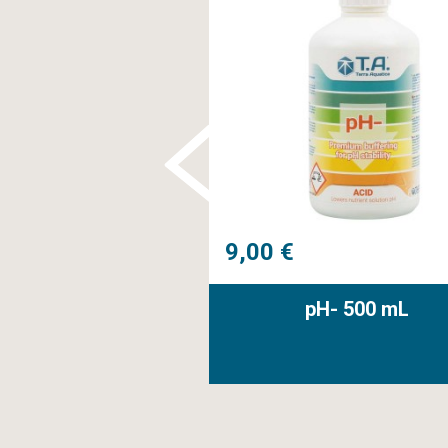
9,00 €
TriPart® Eau dure
pH- 500 mL