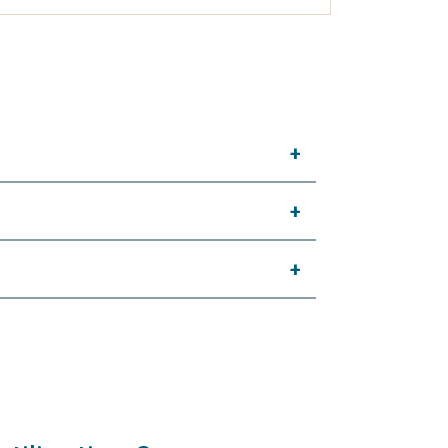
+
+
+