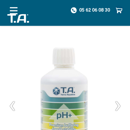
05 62 06 08 30
/
Hydroponie
/
Régulateurs de pH
/
pH+ 500 mL
‹
›