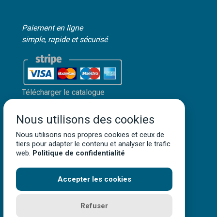
Paiement en ligne
simple, rapide et sécurisé
Télécharger le catalogue
Mon compte client
Nous utilisons des cookies
Mentions légales
Politique de confidentialité
Nous utilisons nos propres cookies et ceux de
tiers pour adapter le contenu et analyser le trafic
Conditions générales de vente
web.
Politique de confidentialité
Accepter les cookies
Terra Aquatica ©
2026
• Tous droits réservés
Refuser