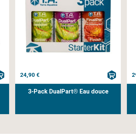
24,90 €
2
3-Pack DualPart® Eau douce