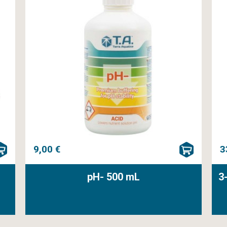
9,00 €
3
pH- 500 mL
3