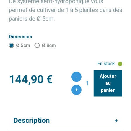
Ce système aéro-hydroponique vous
permet de cultiver de 1 à 5 plantes dans des
paniers de Ø 5cm.
Dimension
Ø 5cm
Ø 8cm
En stock
144,90 €
Ajouter
-
1
au
+
panier
Description
+