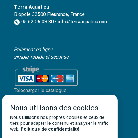
Terra Aquatica
Biopole 32500 Fleurance, France
05 62 06 08 30 • info@terraaquatica.com
Paiement en ligne
simple, rapide et sécurisé
Télécharger le catalogue
Mon compte client
Nous utilisons des cookies
Mentions légales
Nous utilisons nos propres cookies et ceux de
Politique de confidentialité
tiers pour adapter le contenu et analyser le trafic
Conditions générales de vente
web.
Politique de confidentialité