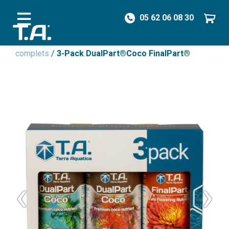
05 62 06 08 30
/
Engrais
/
Engrais Non Organique
/
Engrais
complets
/
3-Pack DualPart®Coco FinalPart®
‹
›