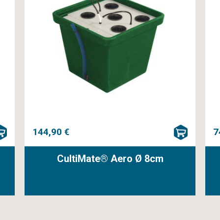
144,90 €
7
CultiMate® Aero Ø 8cm