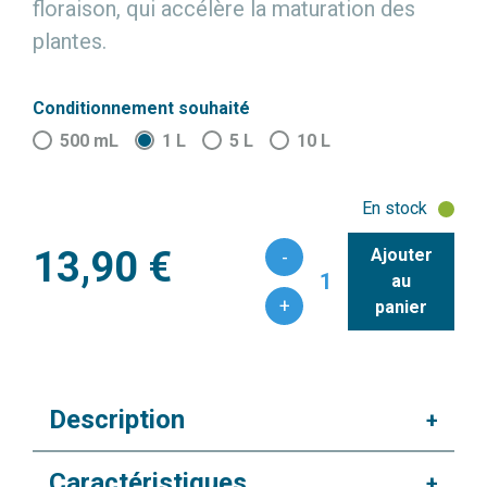
floraison, qui accélère la maturation des
plantes.
Conditionnement souhaité
500 mL
1 L
5 L
10 L
En stock
13,90 €
Ajouter
-
1
au
+
panier
Description
+
Caractéristiques
+