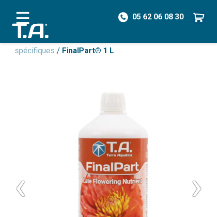
05 62 06 08 30
/
Engrais
/
Engrais Non Organique
/
Engrais
spécifiques
/
FinalPart® 1 L
‹
›