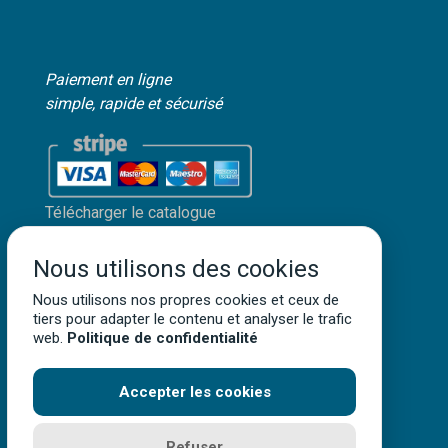
Paiement en ligne
simple, rapide et sécurisé
Télécharger le catalogue
Mon compte client
Nous utilisons des cookies
Mentions légales
Politique de confidentialité
Nous utilisons nos propres cookies et ceux de
tiers pour adapter le contenu et analyser le trafic
Conditions générales de vente
web.
Politique de confidentialité
Accepter les cookies
Terra Aquatica ©
2026
• Tous droits réservés
Refuser