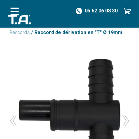
05 62 06 08 30
/
Pièces détachées
/
Vannes & Raccords
/
Raccords
/
Raccord de dérivation en "T" Ø 19mm
‹
›