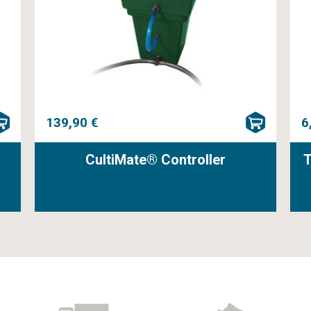
139,90 €
6
CultiMate® Controller
T