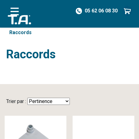
05 62 06 08 30
/
Pièces détachées
/
Vannes & Raccords
/
Raccords
Raccords
Trier par :