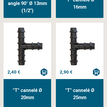
angle 90° Ø 13mm
16mm
(1/2'')
2,40 €
2,90 €
"T" cannelé Ø
"T" cannelé Ø
20mm
25mm