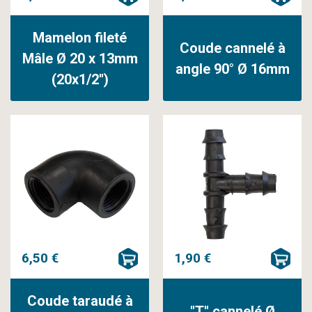
Mamelon fileté
Coude cannelé à
Mâle Ø 20 x 13mm
angle 90° Ø 16mm
(20x1/2'')
6,50 €
1,90 €
Coude taraudé à
"T" cannelé Ø