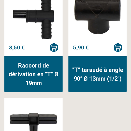
8,50 €
5,90 €
Raccord de
"T" taraudé à angle
dérivation en "T" Ø
90° Ø 13mm (1/2'')
19mm