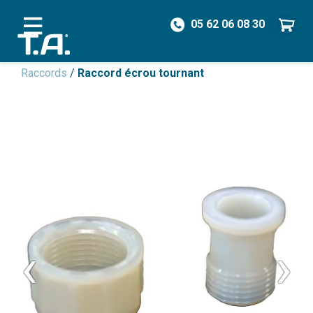
05 62 06 08 30
/
Pièces détachées
/
Vannes & Raccords
/
Raccords
/
Raccord écrou tournant
‹
›