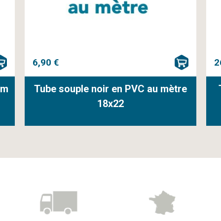
6,90 €
2
mm
Tube souple noir en PVC au mètre
18x22