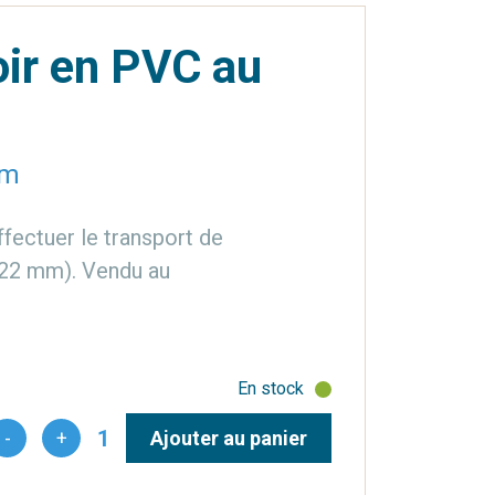
oir en PVC au
mm
fectuer le transport de
8x22 mm). Vendu au
En stock
1
-
+
Ajouter au panier