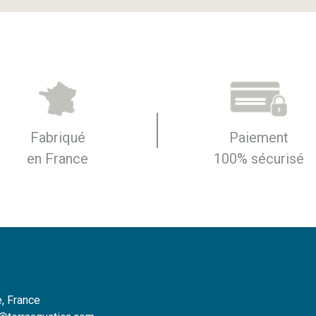
Fabriqué
Paiement
en France
100% sécurisé
, France