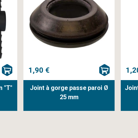
1,90 €
1,2
n "T"
Joint à gorge passe paroi Ø
Join
25 mm