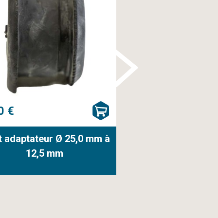
0 €
139,90 €
t adaptateur Ø 25,0 mm à
CultiMate® Con
12,5 mm