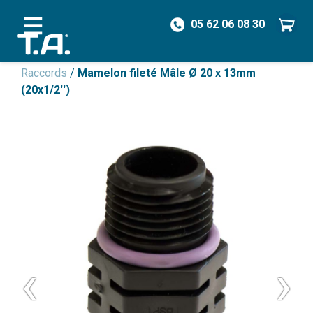
05 62 06 08 30
/
Pièces détachées
/
Vannes & Raccords
/
Raccords
/
Mamelon fileté Mâle Ø 20 x 13mm
(20x1/2'')
‹
›