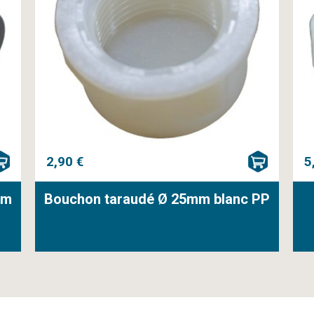
2,90 €
5
mm
Bouchon taraudé Ø 25mm blanc PP