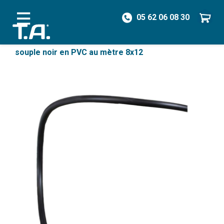
05 62 06 08 30
/
Pièces détachées
/
Tubes & Tuyaux
/
Tube
souple noir en PVC au mètre 8x12