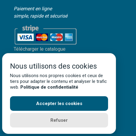
Paiement en ligne
simple, rapide et sécurisé
Télécharger le catalogue
Mon compte client
Nous utilisons des cookies
Mentions légales
Nous utilisons nos propres cookies et ceux de
Politique de confidentialité
tiers pour adapter le contenu et analyser le trafic
Conditions générales de vente
web.
Politique de confidentialité
Accepter les cookies
Terra Aquatica ©
2026
• Tous droits réservés
Refuser