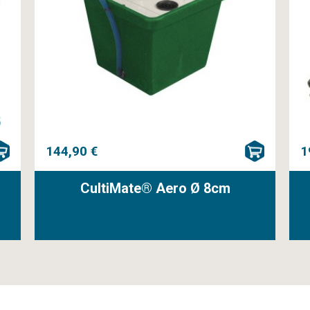
144,90 €
1
CultiMate® Aero Ø 8cm