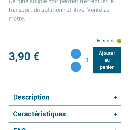
Ce tube souple noir permet d'effectuer le
transport de solution nutritive. Vente au
mètre.
En stock
3,90 €
Ajouter
-
1
au
+
panier
Description
+
Caractéristiques
+