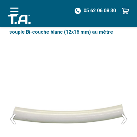
05 62 06 08 30
/
Pièces détachées
/
Tubes & Tuyaux
/
Tube
souple Bi-couche blanc (12x16 mm) au mètre
‹
›