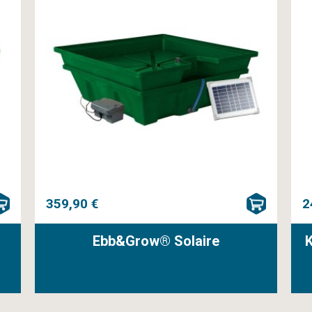
359,90 €
2
Ebb&Grow® Solaire
K