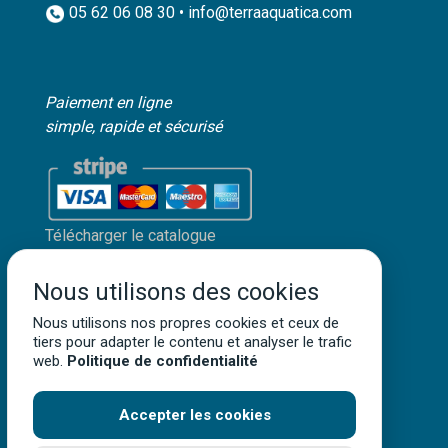
05 62 06 08 30 • info@terraaquatica.com
Paiement en ligne
simple, rapide et sécurisé
Télécharger le catalogue
Mon compte client
Nous utilisons des cookies
Mentions légales
Nous utilisons nos propres cookies et ceux de
Politique de confidentialité
tiers pour adapter le contenu et analyser le trafic
Conditions générales de vente
web.
Politique de confidentialité
Accepter les cookies
Terra Aquatica ©
2026
• Tous droits réservés