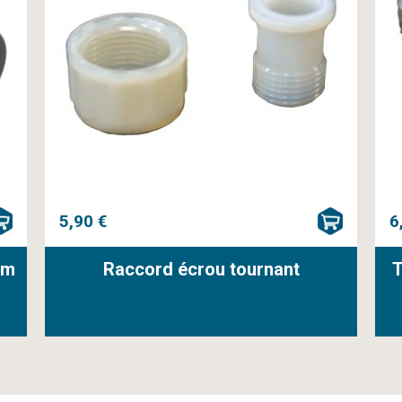
5,90 €
6
mm
Raccord écrou tournant
T