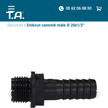
05 62 06 08 30
/
Pièces détachées
/
Irrigation & Injecteurs
/
Raccords
/
Embout cannelé mâle Ø 20x1/2''
‹
›