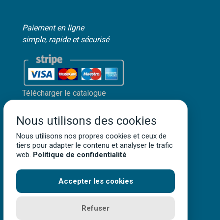
Paiement en ligne
simple, rapide et sécurisé
Télécharger le catalogue
Mon compte client
Nous utilisons des cookies
Mentions légales
Nous utilisons nos propres cookies et ceux de
Politique de confidentialité
tiers pour adapter le contenu et analyser le trafic
Conditions générales de vente
web.
Politique de confidentialité
Accepter les cookies
Terra Aquatica ©
2026
• Tous droits réservés
Refuser