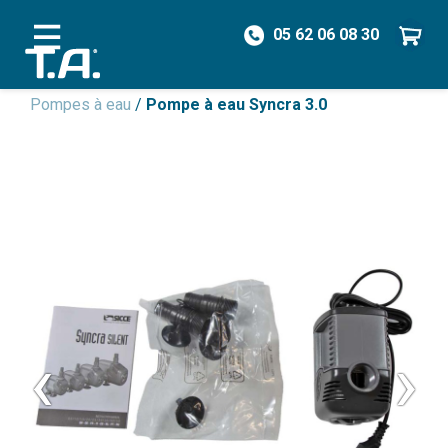
05 62 06 08 30
/
Pièces détachées
/
Pompes & Bulleurs
/
Pompes à eau
/
Pompe à eau Syncra 3.0
‹
›