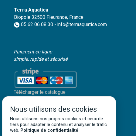
Terra Aquatica
Biopole 32500 Fleurance, France
05 62 06 08 30 • info@terraaquatica.com
Paiement en ligne
simple, rapide et sécurisé
Télécharger le catalogue
Mon compte client
Nous utilisons des cookies
Mentions légales
Nous utilisons nos propres cookies et ceux de
Politique de confidentialité
tiers pour adapter le contenu et analyser le trafic
Conditions générales de vente
web.
Politique de confidentialité