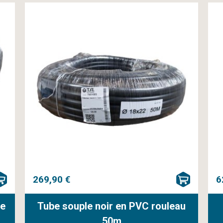
269,90 €
6
re
Tube souple noir en PVC rouleau
50m