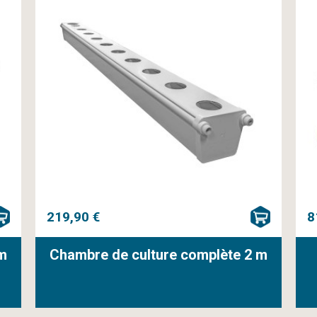
219,90 €
8
 m
Chambre de culture complète 2 m