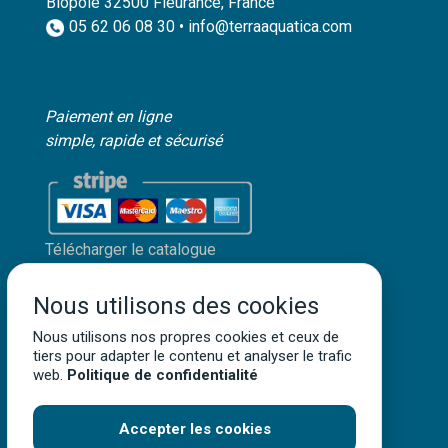
Biopole 32500 Fleurance, France
05 62 06 08 30 • info@terraaquatica.com
Paiement en ligne
simple, rapide et sécurisé
Télécharger le catalogue
Mon compte client
Nous utilisons des cookies
Mentions légales
Nous utilisons nos propres cookies et ceux de
Politique de confidentialité
tiers pour adapter le contenu et analyser le trafic
Conditions générales de vente
web.
Politique de confidentialité
Accepter les cookies
Terra Aquatica ©
2026
• Tous droits réservés