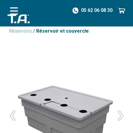
05 62 06 08 30
/
Pièces détachées
/
Réservoirs & Couvercles
/
Réservoirs
/
Réservoir et couvercle
‹
›