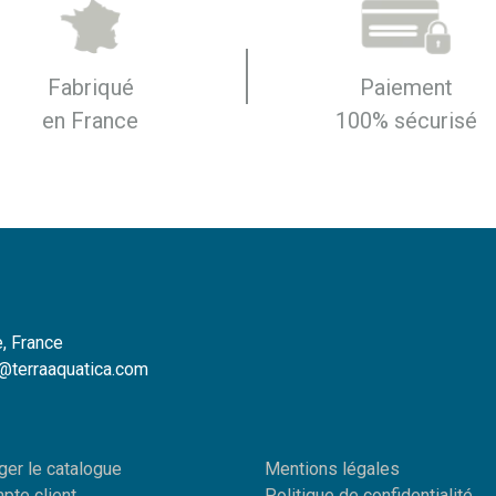
Fabriqué
Paiement
en France
100% sécurisé
, France
o@terraaquatica.com
ger le catalogue
Mentions légales
pte client
Politique de confidentialité