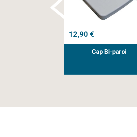
12,90 €
à eau Syncra 3.0
Cap Bi-paroi