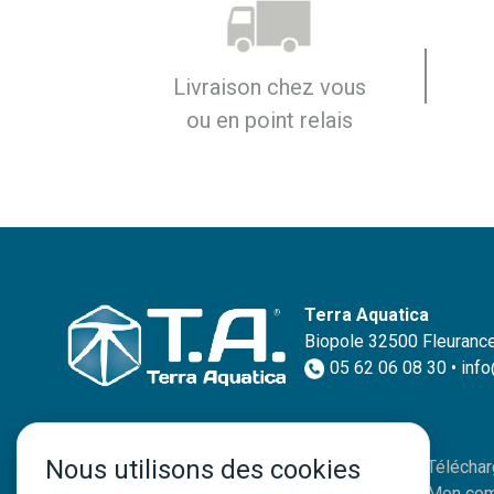
Livraison chez vous
ou en point relais
Terra Aquatica
Biopole 32500 Fleurance
05 62 06 08 30 • inf
Nous utilisons des cookies
Paiement en ligne
Téléchar
simple, rapide et sécurisé
Mon com