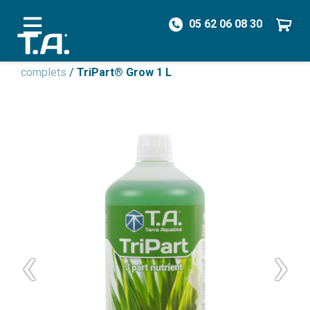
05 62 06 08 30
/
Engrais
/
Engrais Non Organique
/
Engrais
complets
/
TriPart® Grow 1 L
‹
›