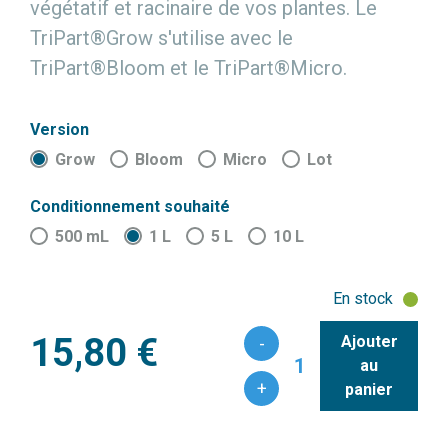
végétatif et racinaire de vos plantes. Le
TriPart®Grow s'utilise avec le
TriPart®Bloom et le TriPart®Micro.
Version
Grow
Bloom
Micro
Lot
Conditionnement souhaité
500 mL
1 L
5 L
10 L
En stock
15,80 €
Ajouter
-
1
au
+
panier