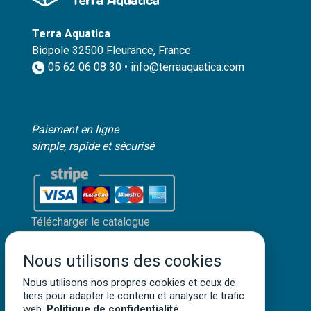
Terra Aquatica
Biopole 32500 Fleurance, France
05 62 06 08 30 • info@terraaquatica.com
Paiement en ligne
simple, rapide et sécurisé
Télécharger le catalogue
Mon compte client
Nous utilisons des cookies
Mentions légales
Politique de confidentialité
Nous utilisons nos propres cookies et ceux de
tiers pour adapter le contenu et analyser le trafic
Conditions générales de vente
web.
Politique de confidentialité