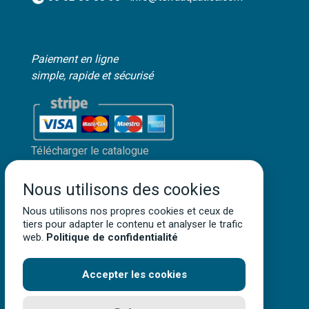
Paiement en ligne
simple, rapide et sécurisé
Télécharger le catalogue
Mon compte client
Nous utilisons des cookies
Mentions légales
Politique de confidentialité
Nous utilisons nos propres cookies et ceux de
tiers pour adapter le contenu et analyser le trafic
Conditions générales de vente
web.
Politique de confidentialité
Accepter les cookies
Terra Aquatica ©
2026
• Tous droits réservés