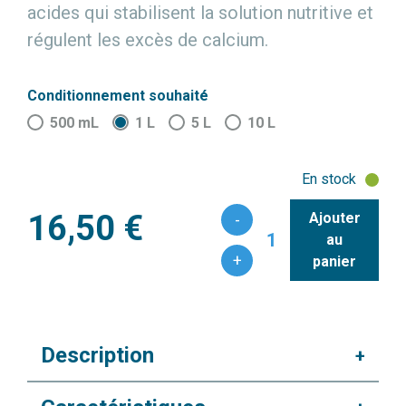
acides qui stabilisent la solution nutritive et
régulent les excès de calcium.
Conditionnement souhaité
500 mL
1 L
5 L
10 L
En stock
16,50 €
Ajouter
-
1
au
+
panier
Description
+