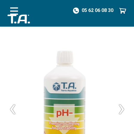
05 62 06 08 30
/
Hydroponie
/
Régulateurs de pH
/
pH- 1 L
‹
›