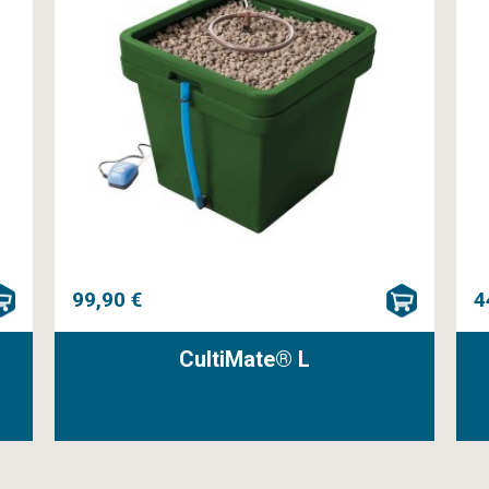
99,90 €
4
CultiMate® L