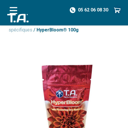
05 62 06 08 30
/
Engrais
/
Engrais Non Organique
/
Engrais
spécifiques
/
HyperBloom® 100g