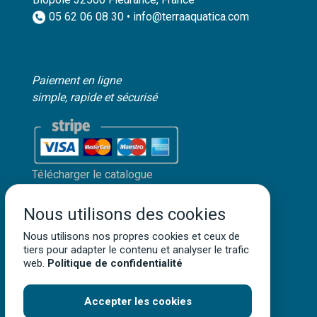
05 62 06 08 30 • info@terraaquatica.com
Paiement en ligne
simple, rapide et sécurisé
Télécharger le catalogue
Mon compte client
Nous utilisons des cookies
Mentions légales
Politique de confidentialité
Nous utilisons nos propres cookies et ceux de
tiers pour adapter le contenu et analyser le trafic
Conditions générales de vente
web.
Politique de confidentialité
Accepter les cookies
Terra Aquatica ©
2026
• Tous droits réservés