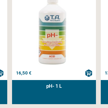
16,50 €
1
pH- 1 L