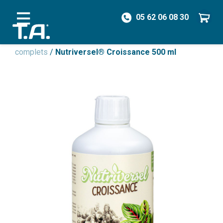
05 62 06 08 30
/
Engrais
/
Engrais Non Organique
/
Engrais
complets
/
Nutriversel® Croissance 500 ml