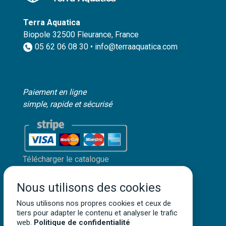
Terra Aquatica
Biopole 32500 Fleurance, France
05 62 06 08 30 • info@terraaquatica.com
Paiement en ligne
simple, rapide et sécurisé
Télécharger le catalogue
Mon compte client
Nous utilisons des cookies
Mentions légales
Politique de confidentialité
Nous utilisons nos propres cookies et ceux de
tiers pour adapter le contenu et analyser le trafic
Conditions générales de vente
web.
Politique de confidentialité