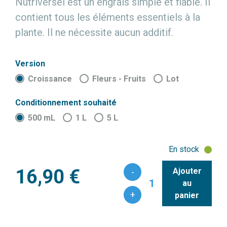
Nutriversel est un engrais simple et fiable. Il
contient tous les éléments essentiels à la
plante. Il ne nécessite aucun additif.
Version
Croissance
Fleurs - Fruits
Lot
Conditionnement souhaité
500 mL
1 L
5 L
En stock
16,90 €
Ajouter
-
1
au
+
panier