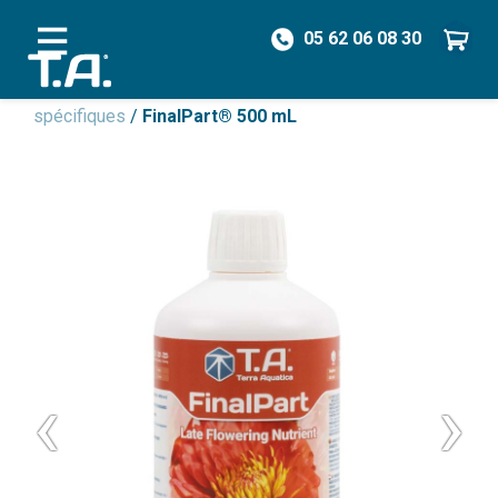
05 62 06 08 30
/
Engrais
/
Engrais Non Organique
/
Engrais
spécifiques
/
FinalPart® 500 mL
‹
›