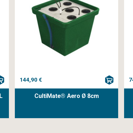
144,90 €
7
L
CultiMate® Aero Ø 8cm