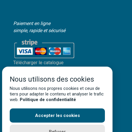
Paiement en ligne
simple, rapide et sécurisé
Télécharger le catalogue
Mon compte client
Nous utilisons des cookies
Mentions légales
Politique de confidentialité
Nous utilisons nos propres cookies et ceux de
tiers pour adapter le contenu et analyser le trafic
Conditions générales de vente
web.
Politique de confidentialité
Accepter les cookies
Terra Aquatica ©
2026
• Tous droits réservés
Refuser