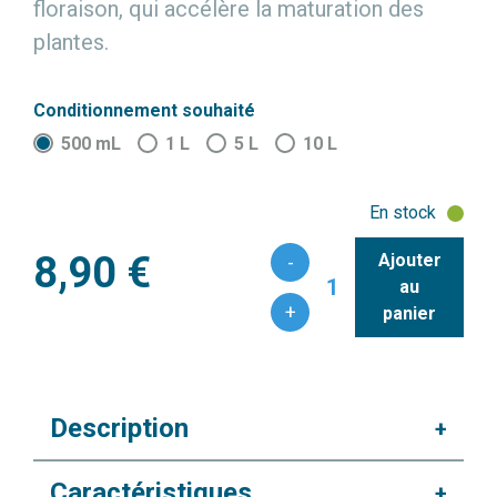
floraison, qui accélère la maturation des
plantes.
Conditionnement souhaité
500 mL
1 L
5 L
10 L
En stock
8,90 €
Ajouter
-
1
au
+
panier
Description
+
Caractéristiques
+