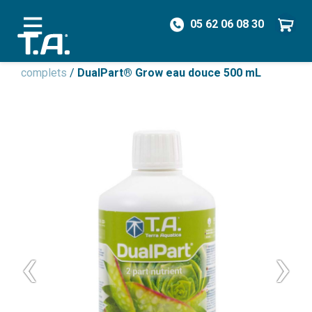
05 62 06 08 30
/
Engrais
/
Engrais Non Organique
/
Engrais
complets
/
DualPart® Grow eau douce 500 mL
‹
›