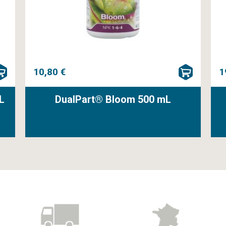
10,80 €
1
L
DualPart® Bloom 500 mL