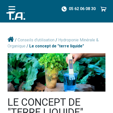
05 62 06 08 30
/
Conseils d'utilisation
/
Hydroponie Minérale &
Organique
/
Le concept de "terre liquide"
LE CONCEPT DE
"TERRE LIQUIDE"