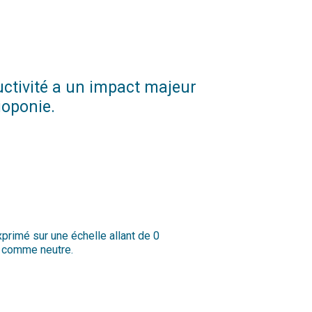
Publié le:
ductivité a un impact majeur
bioponie.
exprimé sur une échelle allant de 0
ré comme neutre.