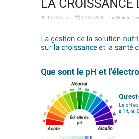
LA CROISSANCE 
1070 Vues
17/06/2025
Par
William Tex
La gestion de la solution nutri
sur la croissance et la santé 
Que sont le pH et l'électr
Qu'est
Le pH est
à 14, où 