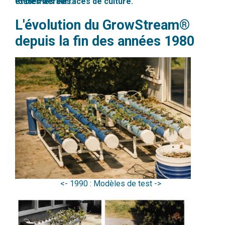
et bien aérées.
toutes les surfaces de culture.
L'évolution du GrowStream®
depuis la fin des années 1980
<- 1990 : Modèles de test ->