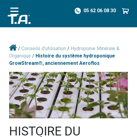
05 62 06 08 30
/
Conseils d'utilisation
/
Hydroponie Minérale &
Organique
/
Histoire du système hydroponique
GrowStream®, anciennement Aeroflos
HISTOIRE DU