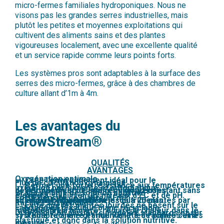
micro-fermes familiales hydroponiques. Nous ne
visons pas les grandes serres industrielles, mais
plutôt les petites et moyennes exploitations qui
cultivent des aliments sains et des plantes
vigoureuses localement, avec une excellente qualité
et un service rapide comme leurs points forts.
Les systèmes pros sont adaptables à la surface des
serres des micro-fermes, grâce à des chambres de
culture allant d’1m à 4m.
Les avantages du
GrowStream®
QUALITÉS
AVANTAGES
Oxygénation optimale
→ Crée l’environnement idéal pour le
Flux de circulation dynamique
→ Permet une forte résistance aux températures
Irrigation permanente et automatique
développement de racines vigoureuses,
→ Permet un arrosage régulier et constant sans
Grand volume de solution nutritive
élevées.
→ Aide à stabiliser les niveaux d’EC et de pH.
Forte densité de plante au m2
absorbant efficacement les nutriments.
intervention particulière.
→ Permet l’implantation jusqu’à 20 plantes par
Racines suspendues
→ Évite que les plantes lourdes ne pèsent sur le
Fabriqué en plastique blanc recyclable
mètre carré.
→ Réfléchit la lumière, réduire la chaleur dans le
Disponible en plusieurs modèles standards et sur
système racinaire et maintenir les racines saines
→ S’adapte à une grande variété de plantes et à
plastique et donc dans la solution nutritive.
mesure