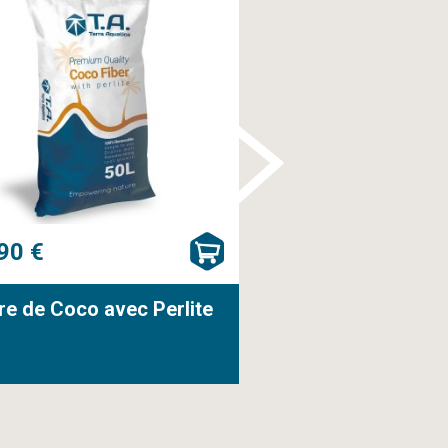
90 €
37,90 €
re de Coco avec Perlite
Kit de vidange 