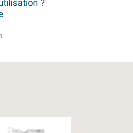
tilisation ?
e
m