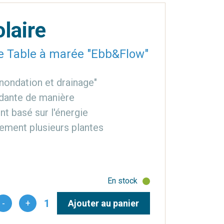
laire
e Table à marée "Ebb&Flow"
nondation et drainage"
dante de manière
t basé sur l'énergie
ilement plusieurs plantes
En stock
1
-
+
Ajouter au panier