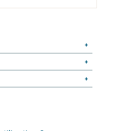
+
+
+