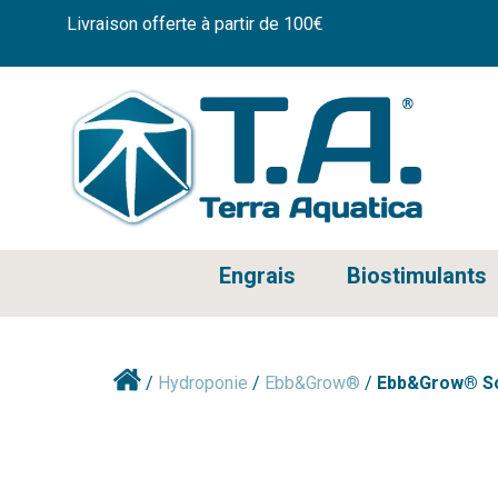
Livraison offerte à partir de 100€
Engrais
Biostimulants
/
Hydroponie
/
Ebb&Grow®
/
Ebb&Grow® So