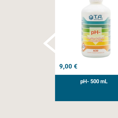
9,00 €
TriPart® Eau dure
pH- 500 mL