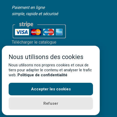
Paiement en ligne
simple, rapide et sécurisé
Télécharger le catalogue
Mon compte client
Nous utilisons des cookies
Mentions légales
Nous utilisons nos propres cookies et ceux de
Politique de confidentialité
tiers pour adapter le contenu et analyser le trafic
Conditions générales de vente
web.
Politique de confidentialité
Accepter les cookies
Terra Aquatica ©
2026
• Tous droits réservés
Refuser