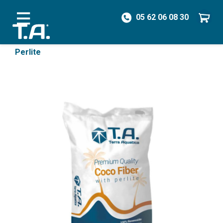
05 62 06 08 30
/
Hydroponie
/
Substrats
/
Fibre de Coco avec
Perlite