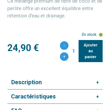
Ce mélange premium de fibre de coco et de
perlite offre un excellent équilibre entre
rétention d'eau et drainage.
En stock
24,90 €
Ajouter
-
1
au
+
panier
Description
+
Caractéristiques
+