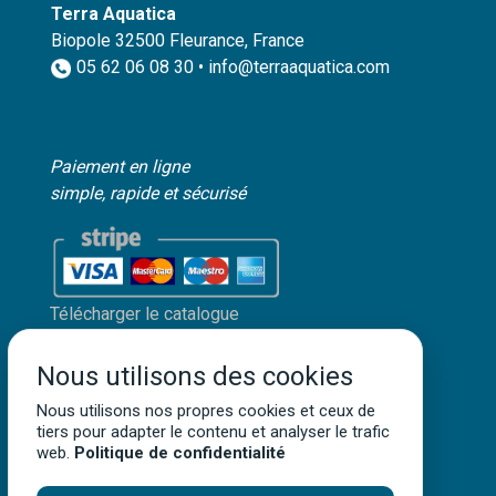
Terra Aquatica
Biopole 32500 Fleurance, France
05 62 06 08 30 • info@terraaquatica.com
Paiement en ligne
simple, rapide et sécurisé
Télécharger le catalogue
Mon compte client
Nous utilisons des cookies
Mentions légales
Nous utilisons nos propres cookies et ceux de
Politique de confidentialité
tiers pour adapter le contenu et analyser le trafic
Conditions générales de vente
web.
Politique de confidentialité