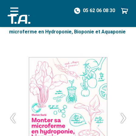
05 62 06 08 30
/
Hydroponie
/
Livres & Divers
/
Monter sa
microferme en Hydroponie, Bioponie et Aquaponie
‹
›