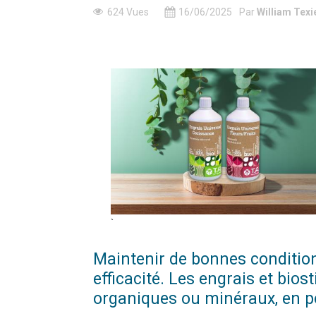
624 Vues
16/06/2025
Par
William Texi
`
Maintenir de bonnes condition
efficacité. Les engrais et bios
organiques ou minéraux, en po