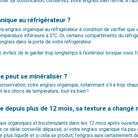
er sa solidification, conservez votre engrais bien fermé, à l’abri
nique au réfrigérateur ?
 engrais organique au réfrigérateur à condition de vérifier que v
empérature inférieure à 5°C. Or, certains compartiments du réfrig
engrais dans la porte de votre réfrigérateur.
, évitez de le garder trop longtemps à l’extérieur lorsque vous l
e peut se minéraliser ?
nservation, votre engrais organique, notamment s’il a trop chaud
 les chocs de température, tout ira bien !
e depuis plus de 12 mois, sa texture a changé 
is organiques et biostimulants dans les 12 mois après ouvertur
s ce délai conseillé dépassé, si votre engrais organique n’a pas 
venir plus liquide et si cela se produit, l’engrais aura certaineme