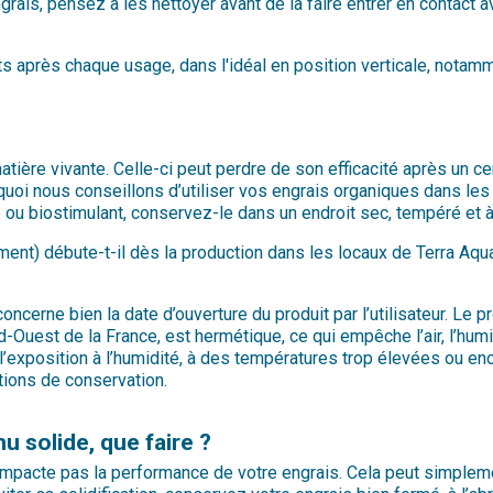
ngrais, pensez à les nettoyer avant de la faire entrer en contact a
ts après chaque usage, dans l'idéal en position verticale, notamm
re vivante. Celle-ci peut perdre de son efficacité après un certa
urquoi nous conseillons d’utiliser vos engrais organiques dans le
de ou biostimulant, conservez-le dans un endroit sec, tempéré et à 
ement) débute-t-il dès la production dans les locaux de Terra Aqua
concerne bien la date d’ouverture du produit par l’utilisateur. Le 
-Ouest de la France, est hermétique, ce qui empêche l’air, l’humid
 à l’exposition à l’humidité, à des températures trop élevées ou 
tions de conservation.
 solide, que faire ?
’impacte pas la performance de votre engrais. Cela peut simplemen