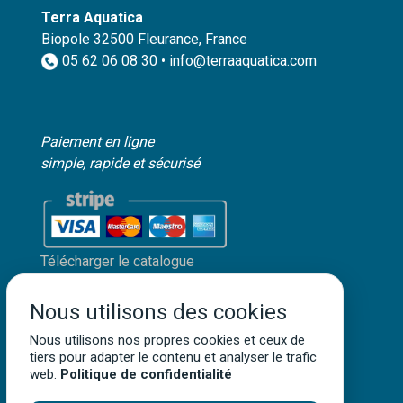
Terra Aquatica
Biopole 32500 Fleurance, France
05 62 06 08 30 • info@terraaquatica.com
Paiement en ligne
simple, rapide et sécurisé
Télécharger le catalogue
Mon compte client
Nous utilisons des cookies
Mentions légales
Politique de confidentialité
Nous utilisons nos propres cookies et ceux de
tiers pour adapter le contenu et analyser le trafic
Conditions générales de vente
web.
Politique de confidentialité