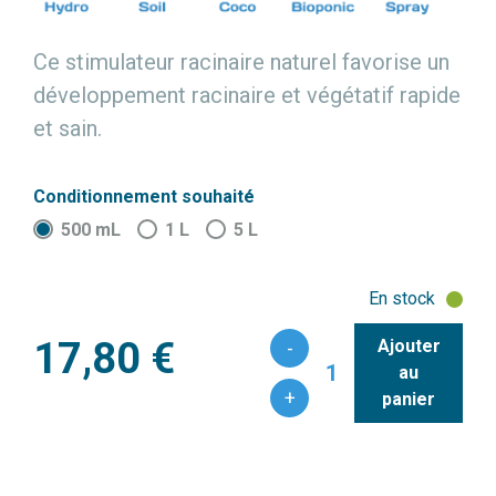
Ce stimulateur racinaire naturel favorise un
développement racinaire et végétatif rapide
et sain.
Conditionnement souhaité
500 mL
1 L
5 L
En stock
17,80 €
Ajouter
-
1
au
+
panier