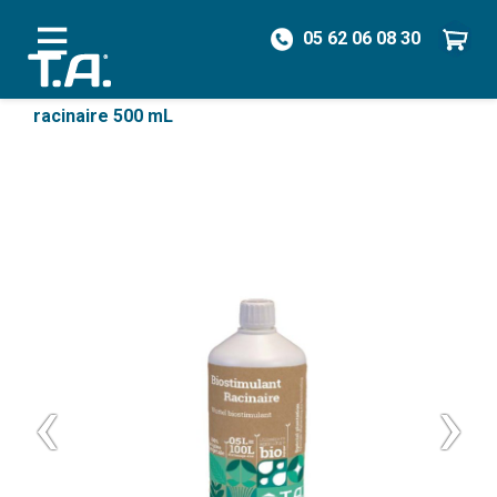
05 62 06 08 30
/
Biostimulants
/
Croissance
/
Biostimulant
racinaire 500 mL
‹
›