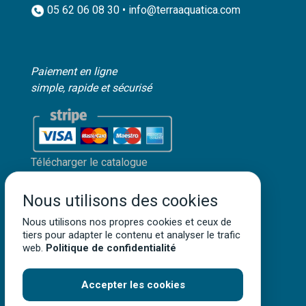
05 62 06 08 30 • info@terraaquatica.com
Paiement en ligne
simple, rapide et sécurisé
Télécharger le catalogue
Mon compte client
Nous utilisons des cookies
Mentions légales
Nous utilisons nos propres cookies et ceux de
Politique de confidentialité
tiers pour adapter le contenu et analyser le trafic
Conditions générales de vente
web.
Politique de confidentialité
Accepter les cookies
Terra Aquatica ©
2026
• Tous droits réservés