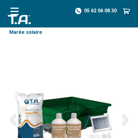
05 62 06 08 30
/
Hydroponie
/
Packs
/
Pack organique Table à
Marée solaire
‹
›