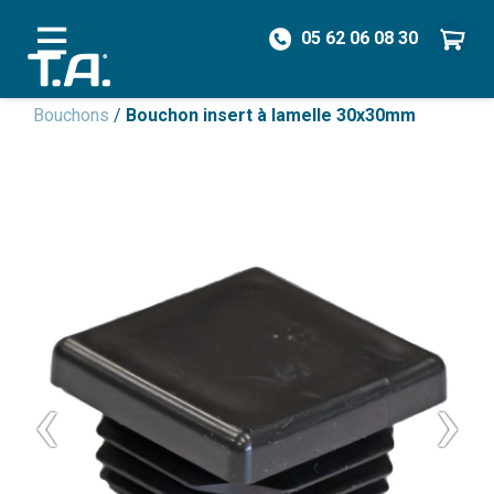
05 62 06 08 30
/
Pièces détachées
/
Vannes & Raccords
/
Bouchons
/
Bouchon insert à lamelle 30x30mm
‹
›