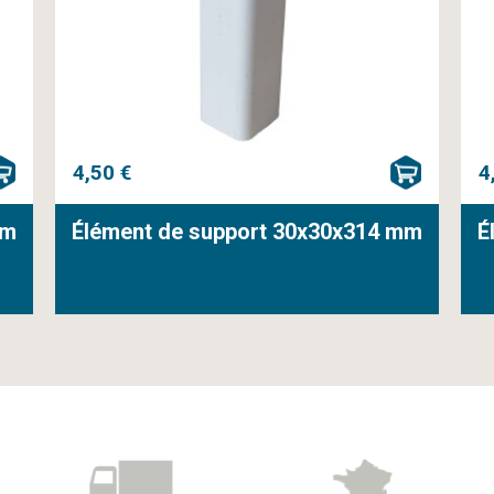
4,50 €
4
mm
Élément de support 30x30x314 mm
É