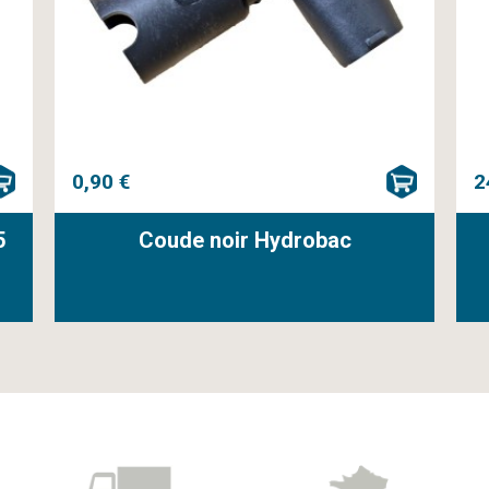
0,90 €
2
5
Coude noir Hydrobac