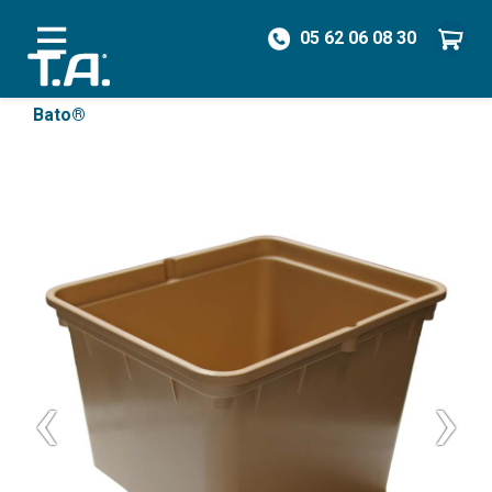
05 62 06 08 30
/
Pièces détachées
/
Supports & Pots
/
Pot
Bato®
‹
›