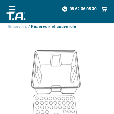
05 62 06 08 30
/
Pièces détachées
/
Réservoirs & Couvercles
/
Réservoirs
/
Réservoir et couvercle