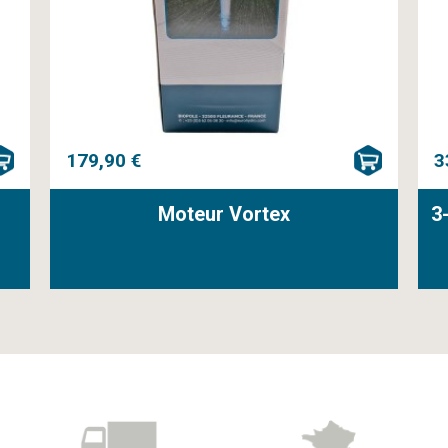
179,90 €
3
Moteur Vortex
3