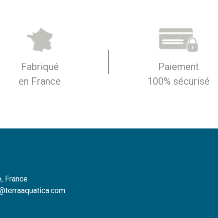
Fabriqué
Paiement
en France
100% sécurisé
, France
o@terraaquatica.com