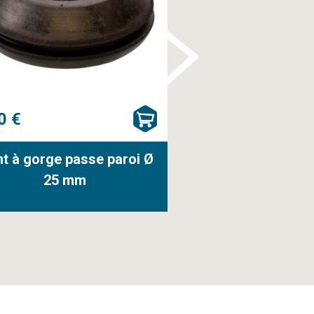
0 €
1,20 €
nt à gorge passe paroi Ø
Joint adaptateur Ø
25 mm
12,5 mm