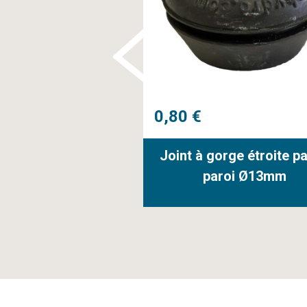
0,80 €
tanchéité en forme
Joint à gorge étroite p
e chapeau
paroi Ø13mm