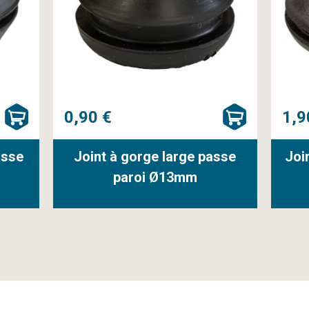
0,90 €
1,9
asse
Joint à gorge large passe
Joi
paroi Ø13mm