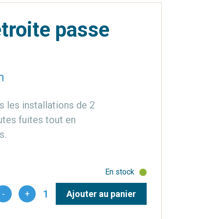
étroite passe
m
s les installations de 2
tes fuites tout en
s.
En stock
1
-
+
Ajouter au panier