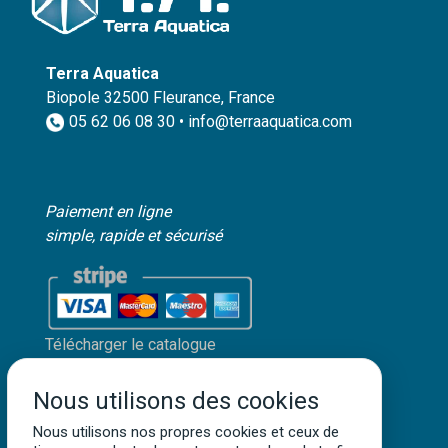
Terra Aquatica
Biopole 32500 Fleurance, France
05 62 06 08 30 • info@terraaquatica.com
Paiement en ligne
simple, rapide et sécurisé
Télécharger le catalogue
Mon compte client
Nous utilisons des cookies
Mentions légales
Politique de confidentialité
Nous utilisons nos propres cookies et ceux de