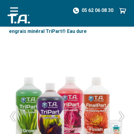
05 62 06 08 30
/
Engrais
/
Packs
/
Packs non organiques
/
Pack
engrais minéral TriPart® Eau dure
‹
›