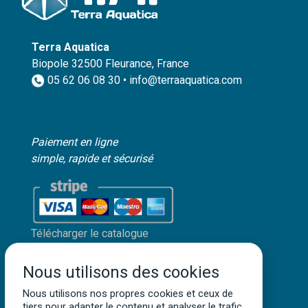
Terra Aquatica
Biopole 32500 Fleurance, France
05 62 06 08 30 • info@terraaquatica.com
Paiement en ligne
simple, rapide et sécurisé
Télécharger le catalogue
Mon compte client
Nous utilisons des cookies
Mentions légales
Politique de confidentialité
Nous utilisons nos propres cookies et ceux de
tiers pour adapter le contenu et analyser le trafic