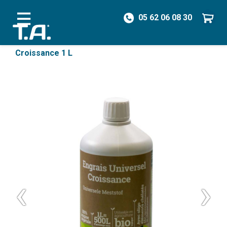
05 62 06 08 30
/
Engrais
/
Engrais Organique
/
Engrais Universel
Croissance 1 L
‹
›